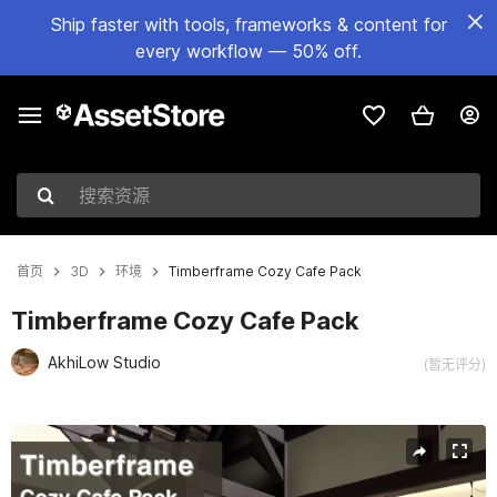
Ship faster with tools, frameworks & content for
every workflow — 50% off.
搜索资源
首页
3D
环境
Timberframe Cozy Cafe Pack
Timberframe Cozy Cafe Pack
AkhiLow Studio
(暂无评分)
当前幻灯片：1 / 7