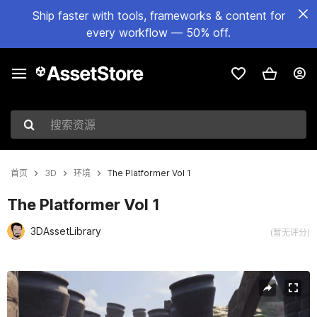
Ship faster with tools, frameworks & content for
every workflow — 50% off.
搜索资源
首页
3D
环境
The Platformer Vol 1
The Platformer Vol 1
3DAssetLibrary
(暂无评分)
当前幻灯片：1 / 15