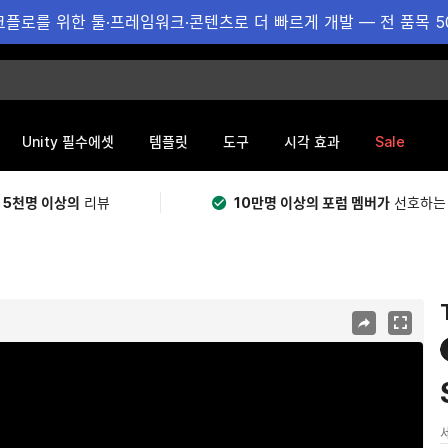
플로를 위한 툴·프레임워크·콘텐츠로 더 빠르게 개발 — 전 품목 5
Sale
Unity 필수에셋
템플릿
도구
시각 효과
 5천명 이상의
리뷰
10만명 이상의 포럼 멤버가
선호하는