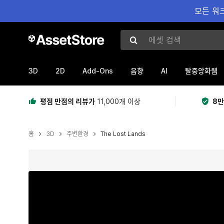
모든 워크
에셋 검색
3D
2D
Add-Ons
AI
음향
탈중앙화웹
평점 만점의 리뷰가
11,000개 이상
8만
홈
3D
주변환경
The Lost Lands
현재 슬라이드: 1 / 27