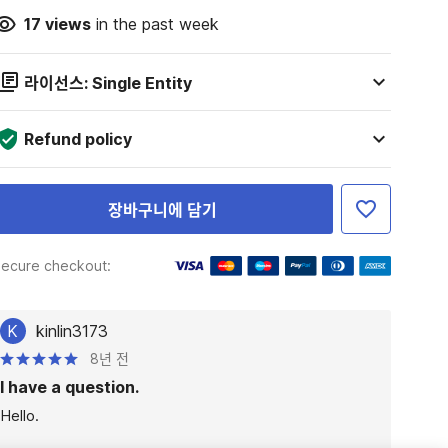
17
views
in the past week
라이선스: Single Entity
Refund policy
장바구니에 담기
ecure checkout:
K
kinlin3173
8년 전
I have a question.
Hello.
