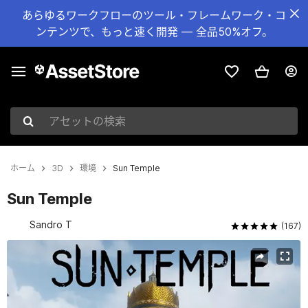
あらゆるワークフローのツール・フレームワーク・コ
ンテンツで、もっと速く開発 — 全品50%オフ。
アセットの検索
ホーム
3D
環境
Sun Temple
Sun Temple
Sandro T
(167)
現在のスライド：1 / 20