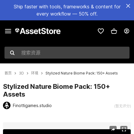
Ship faster with tools, frameworks & content for
every workflow — 50% off.
搜索资源
首页
3D
环境
Stylized Nature Biome Pack: 150+ Assets
Stylized Nature Biome Pack: 150+
Assets
Finottigames.studio
(暂无评分)
当前幻灯片：1 / 35