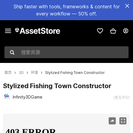
Ship faster with tools, frameworks & content for
every workflow — 50% off.
搜索资源
首页
3D
环境
Stylized Fishing Town Constructor
Stylized Fishing Town Constructor
Infinity3DGame
(暂无评分)
当前幻灯片：1 / 28