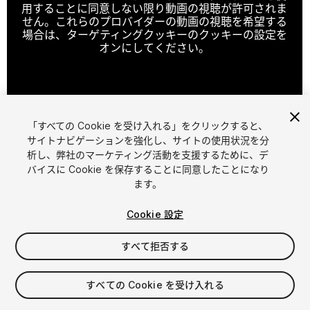
用することに同意しない限り動画の視聴が許可されま
せん。これらのプロバイダーの動画の視聴を希望する
場合は、ターゲティングクッキーのクッキーの設定を
オンにしてください。
クッキーの設定
「すべての Cookie を受け入れる」をクリックすると、
1
/
24
サイトナビゲーションを強化し、サイトの使用状況を分
析し、弊社のマーケティング活動を支援するために、デ
バイスに Cookie を保存することに同意したことになり
ます。
Cookie 設定
すべて拒否する
$149.99
消費税は決済時に計算されます
すべての Cookie を受け入れる
189
views
in the past week