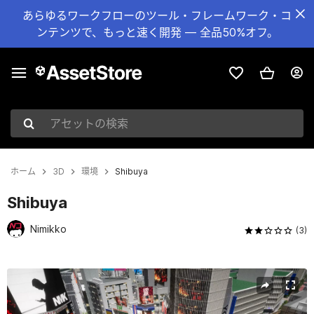
あらゆるワークフローのツール・フレームワーク・コ
ンテンツで、もっと速く開発 — 全品50%オフ。
アセットの検索
ホーム
3D
環境
Shibuya
Shibuya
Nimikko
(3)
現在のスライド：1 / 23