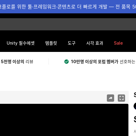
플로를 위한 툴·프레임워크·콘텐츠로 더 빠르게 개발 — 전 품목 5
Sale
Unity 필수에셋
템플릿
도구
시각 효과
 5천명 이상의
리뷰
10만명 이상의 포럼 멤버가
선호하는