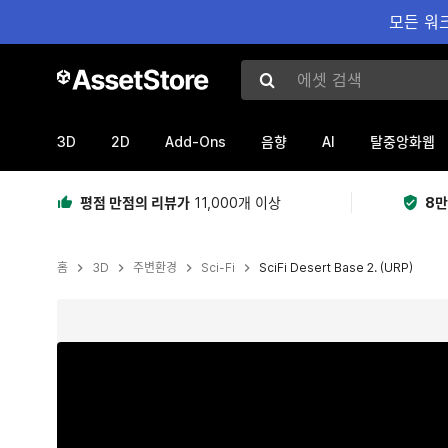
모든 워크
에셋 검색
3D
2D
Add-Ons
AI
음향
탈중앙화웹
평점 만점의 리뷰가
11,000개 이상
8만
홈
3D
주변환경
Sci-Fi
SciFi Desert Base 2. (URP)
현재 슬라이드: 1 / 17