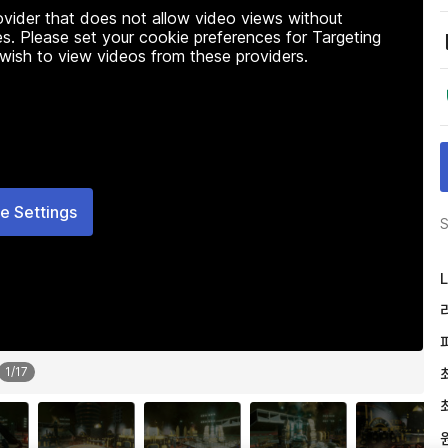
rovider that does not allow video views without
s. Please set your cookie preferences for Targeting
 wish to view videos from these providers.
e Settings
S
L
1
/
17