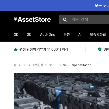
모든 워크
에셋 검색
3D
2D
Add-Ons
AI
음향
탈중앙화웹
평점 만점의 리뷰가
11,000개 이상
8만
홈
3D
주변환경
Sci-Fi
Sci-Fi SpaceStation
현재 슬라이드: 1 / 9