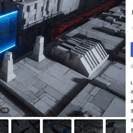
S
L
1
/
9