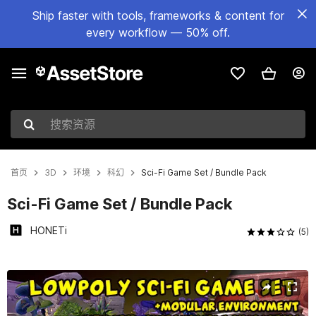
Ship faster with tools, frameworks & content for
every workflow — 50% off.
搜索资源
首页
3D
环境
科幻
Sci-Fi Game Set / Bundle Pack
Sci-Fi Game Set / Bundle Pack
HONETi
(5)
当前幻灯片：1 / 40