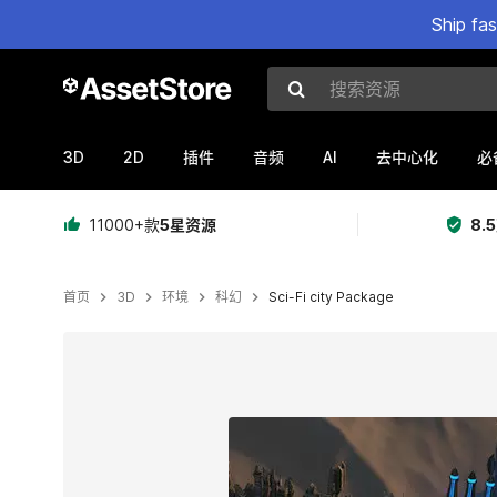
Ship fa
搜索资源
3D
2D
AI
插件
音频
去中心化
必
11000+款
5星资源
8.
首页
3D
环境
科幻
Sci-Fi city Package
当前幻灯片：1 / 9