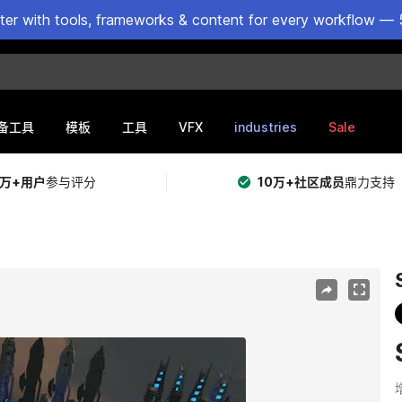
ster with tools, frameworks & content for every workflow — 
VFX
industries
Sale
备工具
模板
工具
5万+用户
参与评分
10万+社区成员
鼎力支持