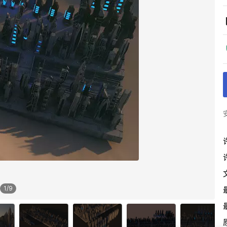
1
/
9