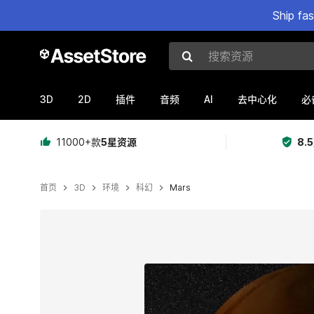
Ship fa
搜索资源
3D
2D
AI
插件
音频
去中心化
必
11000+款
5星资源
8.
首页
3D
环境
科幻
Mars
当前幻灯片：1 / 6