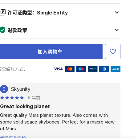
许可证类型：Single Entity
退款政策
加入购物车
安全结账方式：
S
Skyunity
9 年前
Great looking planet
Great quality Mars planet texture. Also comes with 
some solid space skyboxes. Perfect for a macro view 
of Mars.
阅读更多评论