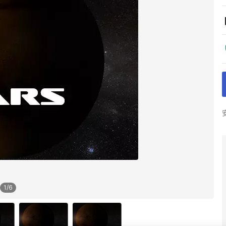
1
/
6