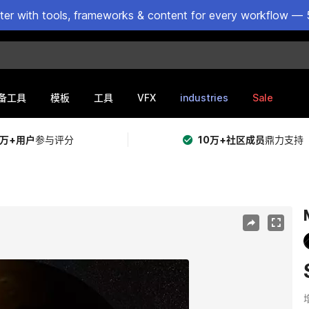
ster with tools, frameworks & content for every workflow — 
VFX
industries
Sale
备工具
模板
工具
5万+用户
参与评分
10万+社区成员
鼎力支持