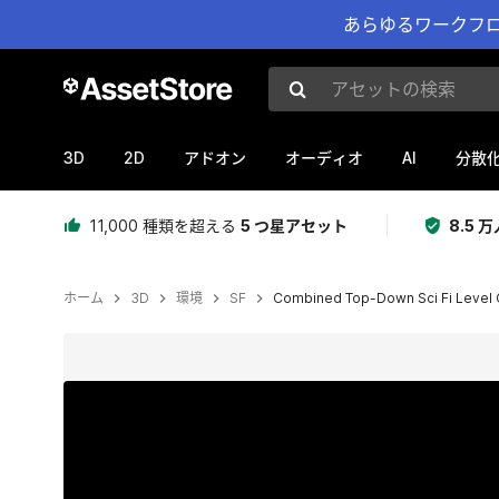
あらゆるワークフロ
アセットの検索
3D
2D
AI
アドオン
オーディオ
分散
11,000 種類を超える
5 つ星アセット
8.5
ホーム
3D
環境
SF
Combined Top-Down Sci Fi Level C
現在のスライド：1 / 17