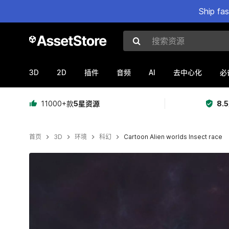
Ship fa
搜索资源
3D
2D
AI
插件
音频
去中心化
必
11000+款
5星资源
8.
首页
3D
环境
科幻
Cartoon Alien worlds Insect race
当前幻灯片：1 / 12