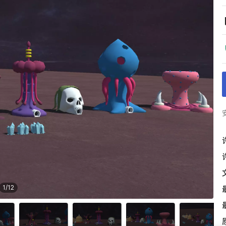
1
/
12