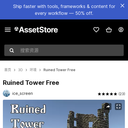
Ship faster with tools, frameworks & content for
every workflow — 50% off.
搜索资源
首页
3D
环境
Ruined Tower Free
Ruined Tower Free
ice_screen
(23)
当前幻灯片：1 / 8