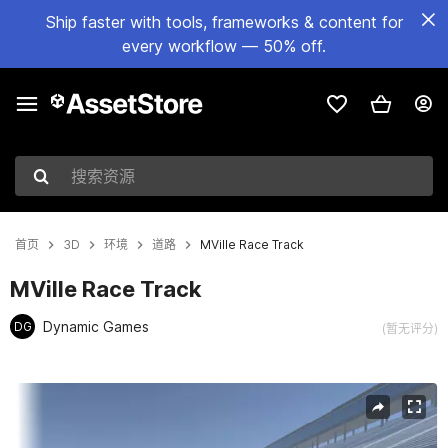
Ship faster with tools, frameworks & content for
every workflow — 50% off.
搜索资源
首页
3D
环境
道路
MVille Race Track
MVille Race Track
Dynamic Games
DG
(暂无评分)
当前幻灯片：1 / 9