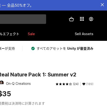
— 全品50%オフ。
Sale
Sell Assets
ルエフェクト
バー
が支持
すべてのアセットを
Unity が審査済み
Real Nature Pack 1: Summer v2
On-Q Creations
(24)
(189)
$35
消費税は決済時に計算されます