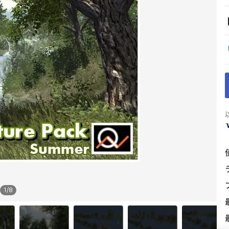
1
/
8