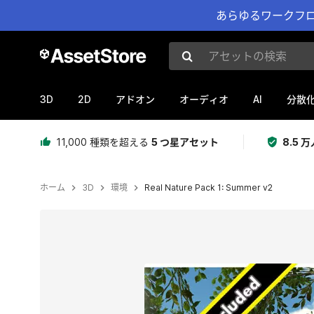
あらゆるワークフロ
アセットの検索
3D
2D
AI
アドオン
オーディオ
分散
11,000 種類を超える
5 つ星アセット
8.5
ホーム
3D
環境
Real Nature Pack 1: Summer v2
現在のスライド：1 / 8