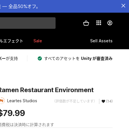
— 全品50%オフ。
Sale
Sell Assets
ルエフェクト
バー
が支持
すべてのアセットを
Unity が審査済み
Ramen Restaurant Environment
Leartes Studios
（評価数が不足しています）
(14)
$79.99
消費税は決済時に計算されます