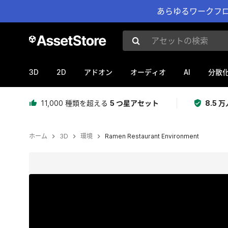
あらゆるワークフロ
アセットの検索
3D
2D
AI
アドオン
オーディオ
分散
11,000 種類を超える
5 つ星アセット
8.5
ホーム
3D
環境
Ramen Restaurant Environment
現在のスライド：1 / 23