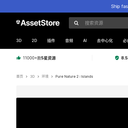
Ship fa
搜索资源
3D
2D
AI
插件
音频
去中心化
必
11000+款
5星资源
8.
首页
3D
环境
Pure Nature 2 : Islands
当前幻灯片：1 / 33