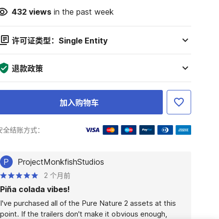
432
views
in the past week
许可证类型：Single Entity
退款政策
加入购物车
安全结账方式：
P
ProjectMonkfishStudios
2 个月前
Piña colada vibes!
I've purchased all of the Pure Nature 2 assets at this 
point. If the trailers don't make it obvious enough, 