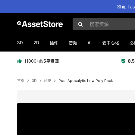
Ship fa
搜索资源
3D
2D
AI
插件
音频
去中心化
必
11000+款
5星资源
8.
首页
3D
环境
Post Apocalytic Low Poly Pack
当前幻灯片：1 / 14