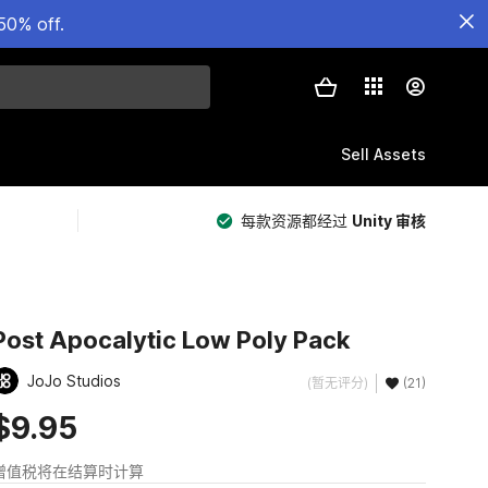
50% off.
Sell Assets
每款资源都经过
Unity 审核
Post Apocalytic Low Poly Pack
JoJo Studios
(暂无评分)
(21)
$9.95
增值税将在结算时计算