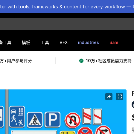
ster with tools, frameworks & content for every workflow — 
VFX
industries
Sale
备工具
模板
工具
5万+用户
参与评分
10万+社区成员
鼎力支持