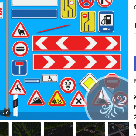
1
/
10