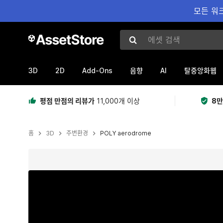
모든 워크
에셋 검색
3D
2D
Add-Ons
AI
음향
탈중앙화웹
평점 만점의 리뷰가
11,000개 이상
8만
홈
3D
주변환경
POLY aerodrome
현재 슬라이드: 1 / 44