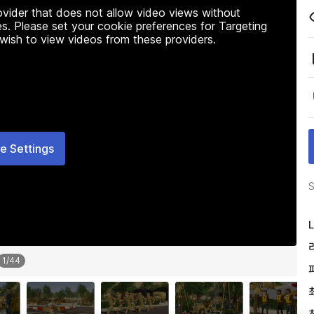
rovider that does not allow video views without
s. Please set your cookie preferences for Targeting
 wish to view videos from these providers.
e Settings
S
L
1
/
44