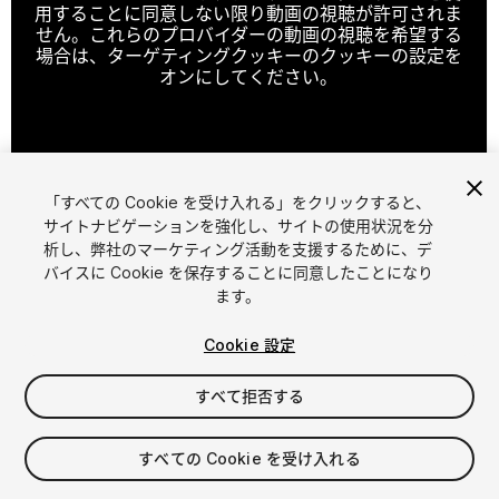
用することに同意しない限り動画の視聴が許可されま
せん。これらのプロバイダーの動画の視聴を希望する
場合は、ターゲティングクッキーのクッキーの設定を
オンにしてください。
クッキーの設定
「すべての Cookie を受け入れる」をクリックすると、
1
/
44
サイトナビゲーションを強化し、サイトの使用状況を分
析し、弊社のマーケティング活動を支援するために、デ
バイスに Cookie を保存することに同意したことになり
ます。
Cookie 設定
すべて拒否する
$50
消費税は決済時に計算されます
すべての Cookie を受け入れる
11
views
in the past week