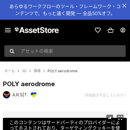
あらゆるワークフローのツール・フレームワーク・コ
ンテンツで、もっと速く開発 — 全品50%オフ。
アセットの検索
ホーム
3D
環境
POLY aerodrome
POLY aerodrome
A.R.S|T.
（評価数が不足しています）
現在のスライド：1 / 44
このコンテンツはサードパーティのプロバイダーによ
ってホストされており、ターゲティングクッキーを使