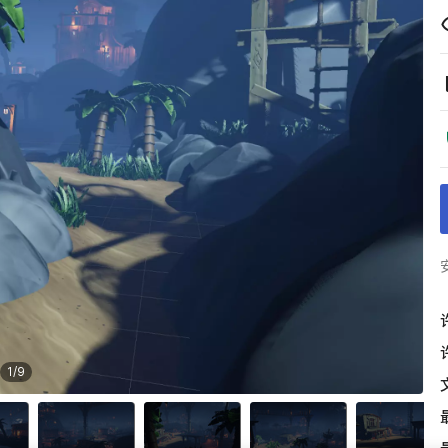
1
/
9