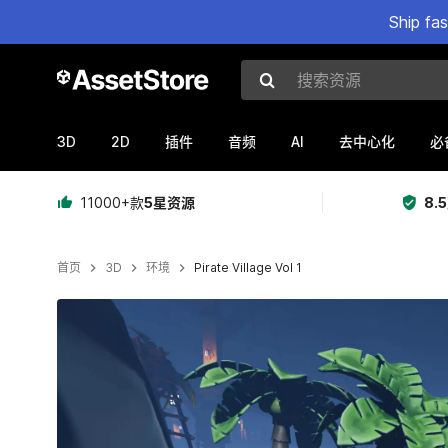
Ship fa
搜索资源
3D
2D
AI
插件
音频
去中心化
必
11000+款
5星资源
8.
首页
3D
环境
Pirate Village Vol 1
当前幻灯片：1 / 9