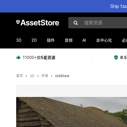
Ship fa
搜索资源
3D
2D
AI
插件
音频
去中心化
必
11000+款
5星资源
8.
首页
3D
环境
oldShed
当前幻灯片：1 / 8