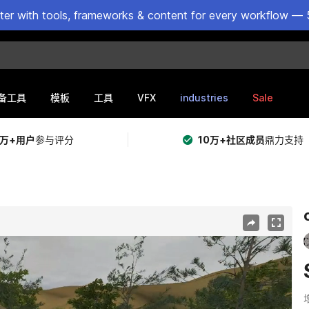
ster with tools, frameworks & content for every workflow — 
VFX
industries
Sale
备工具
模板
工具
5万+用户
参与评分
10万+社区成员
鼎力支持