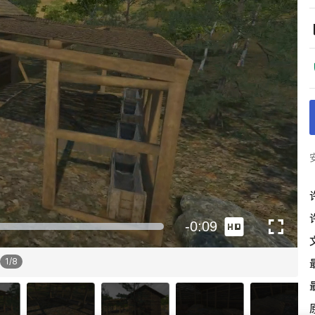
1
/
8