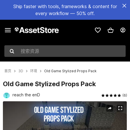
Ship faster with tools, frameworks & content for
every workflow — 50% off.
搜索资源
首页
3D
环境
Old Game Stylized Props Pack
Old Game Stylized Props Pack
reach the enD
(6)
当前幻灯片：1 / 4