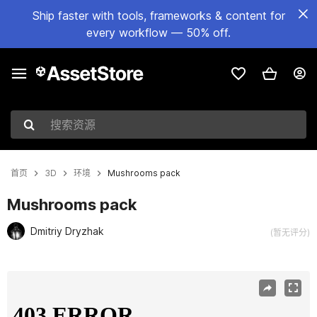
Ship faster with tools, frameworks & content for
every workflow — 50% off.
搜索资源
首页
3D
环境
Mushrooms pack
Mushrooms pack
Dmitriy Dryzhak
(暂无评分)
当前幻灯片：1 / 7