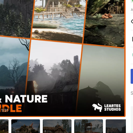
S
1
/
31