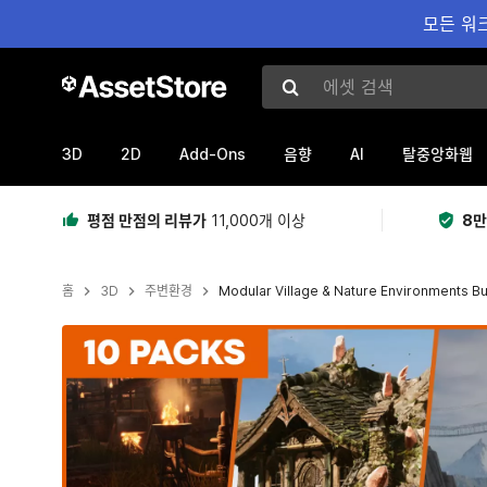
모든 워크
에셋 검색
3D
2D
Add-Ons
AI
음향
탈중앙화웹
평점 만점의 리뷰가
11,000개 이상
8만
홈
3D
주변환경
Modular Village & Nature Environments Bu
현재 슬라이드: 1 / 31