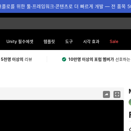
플로를 위한 툴·프레임워크·콘텐츠로 더 빠르게 개발 — 전 품목 5
Sale
Unity 필수에셋
템플릿
도구
시각 효과
 5천명 이상의
리뷰
10만명 이상의 포럼 멤버가
선호하는