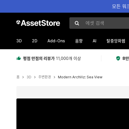
모든 워크
에셋 검색
3D
2D
Add-Ons
AI
음향
탈중앙화웹
평점 만점의 리뷰가
11,000개 이상
8만
홈
3D
주변환경
Modern ArchViz: Sea View
현재 슬라이드: 1 / 42