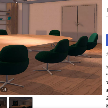
1
/
5