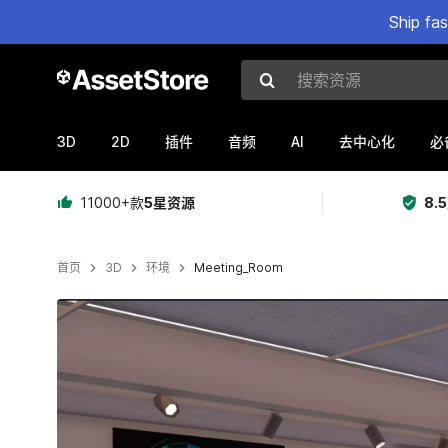
Ship fa
搜索资源
3D
2D
AI
插件
音频
去中心化
必
11000+款
5星资源
8.
首页
3D
环境
Meeting_Room
当前幻灯片：1 / 5