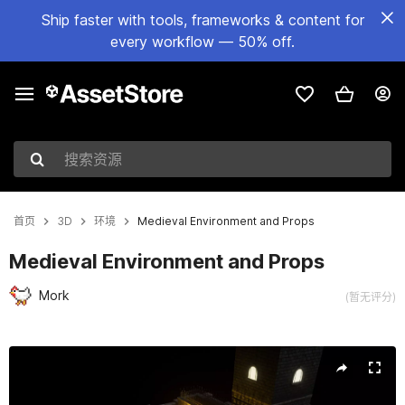
Ship faster with tools, frameworks & content for
every workflow — 50% off.
搜索资源
首页
3D
环境
Medieval Environment and Props
Medieval Environment and Props
Mork
(暂无评分)
当前幻灯片：1 / 6