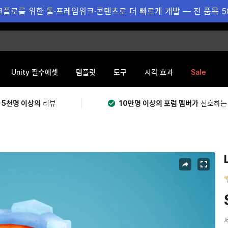
플로를 위한 툴·프레임워크·콘텐츠로 더 빠르게 개발 — 전 품목 5
Sale
Unity 필수에셋
템플릿
도구
시각 효과
 5천명 이상의
리뷰
10만명 이상의 포럼 멤버가
선호하는