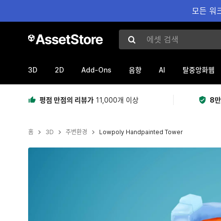
모든 워크
에셋 검색
3D
2D
Add-Ons
AI
음향
탈중앙화웹
평점 만점의 리뷰가
11,000개 이상
8만
홈
3D
주변환경
Lowpoly Handpainted Tower
현재 슬라이드: 1 / 8