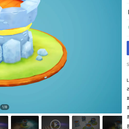
S
L
1
/
8