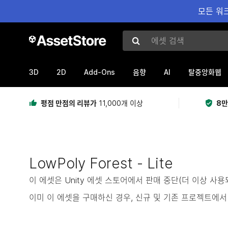
모든 워크
에셋 검색
3D
2D
Add-Ons
AI
음향
탈중앙화웹
평점 만점의 리뷰가
11,000개 이상
8만
LowPoly Forest - Lite
이 에셋은 Unity 에셋 스토어에서 판매 중단(더 이상 사
이미 이 에셋을 구매하신 경우, 신규 및 기존 프로젝트에서 