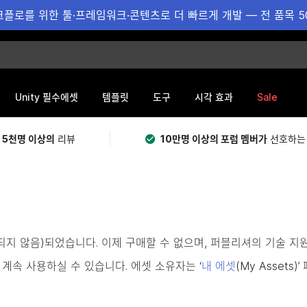
플로를 위한 툴·프레임워크·콘텐츠로 더 빠르게 개발 — 전 품목 5
Sale
Unity 필수에셋
템플릿
도구
시각 효과
 5천명 이상의
리뷰
10만명 이상의 포럼 멤버가
선호하는
용되지 않음)되었습니다. 이제 구매할 수 없으며, 퍼블리셔의 기술 지
계속 사용하실 수 있습니다. 에셋 소유자는 ‘
내 에셋
(My Asset