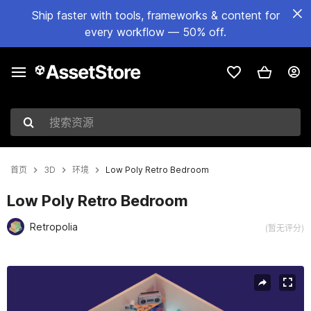
Ship faster with tools, frameworks & content for
every workflow — 50% off.
搜索资源
首页
3D
环境
Low Poly Retro Bedroom
Low Poly Retro Bedroom
Retropolia
(暂无评分)
当前幻灯片：1 / 13