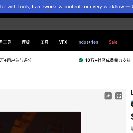
ster with tools, frameworks & content for every workflow — 
VFX
industries
Sale
备工具
模板
工具
5万+用户
参与评分
10万+社区成员
鼎力支持