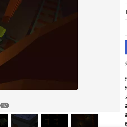
1
/
7