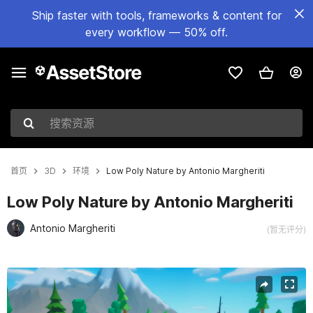
Ship faster with tools, frameworks & content for
every workflow — 50% off.
搜索资源
首页
3D
环境
Low Poly Nature by Antonio Margheriti
Low Poly Nature by Antonio Margheriti
Antonio Margheriti
(暂无评分)
当前幻灯片：1 / 26