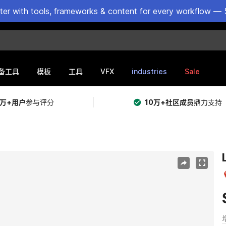
ster with tools, frameworks & content for every workflow — 
VFX
industries
Sale
备工具
模板
工具
5万+用户
参与评分
10万+社区成员
鼎力支持