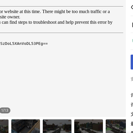
1
/
13