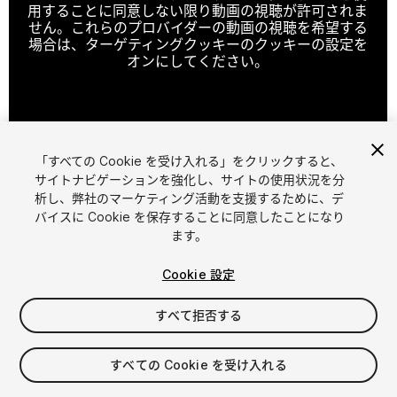
用することに同意しない限り動画の視聴が許可されま
せん。これらのプロバイダーの動画の視聴を希望する
場合は、ターゲティングクッキーのクッキーの設定を
オンにしてください。
クッキーの設定
「すべての Cookie を受け入れる」をクリックすると、
1
/
16
サイトナビゲーションを強化し、サイトの使用状況を分
析し、弊社のマーケティング活動を支援するために、デ
バイスに Cookie を保存することに同意したことになり
ます。
Cookie 設定
すべて拒否する
$9
消費税は決済時に計算されます
すべての Cookie を受け入れる
10
views
in the past week