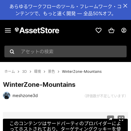
あらゆるワークフローのツール・フレームワーク・コ
ンテンツで、もっと速く開発 — 全品50%オフ。
アセットの検索
ホーム
3D
環境
景色
WinterZone-Mountains
WinterZone-Mountains
meshzone3d
（評価数が不足しています）
現在のスライド：1 / 16
このコンテンツはサードパーティのプロバイダーによ
ってホストされており、ターゲティングクッキーを使