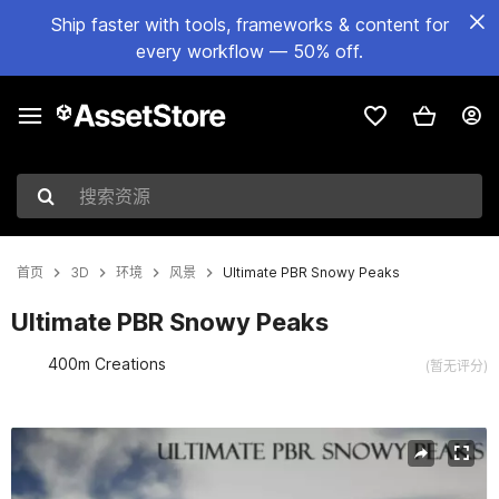
Ship faster with tools, frameworks & content for
every workflow — 50% off.
搜索资源
首页
3D
环境
风景
Ultimate PBR Snowy Peaks
Ultimate PBR Snowy Peaks
400m Creations
(暂无评分)
当前幻灯片：1 / 3