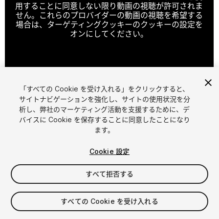
用することに同意しない限り動画の視聴が許可されま
せん。これらのプロバイダーの動画の視聴を希望する
場合は、ターゲティングクッキーのクッキーの設定を
オンにしてください。
クッキーの設定
「すべての Cookie を受け入れる」をクリックすると、
1
/
40
サイトナビゲーションを強化し、サイトの使用状況を分
析し、弊社のマーケティング活動を支援するために、デ
バイスに Cookie を保存することに同意したことになり
ます。
Cookie 設定
すべて拒否する
$30
消費税は決済時に計算されます
すべての Cookie を受け入れる
89
views
in the past week