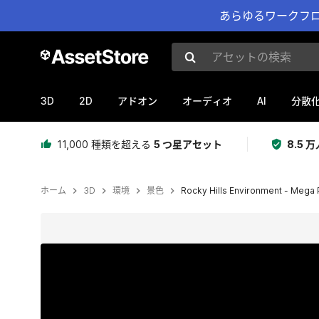
あらゆるワークフロ
アセットの検索
3D
2D
AI
アドオン
オーディオ
分散
11,000 種類を超える
5 つ星アセット
8.5
ホーム
3D
環境
景色
Rocky Hills Environment - Mega 
現在のスライド：1 / 50