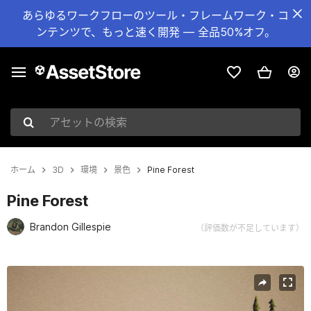
あらゆるワークフローのツール・フレームワーク・コ
ンテンツで、もっと速く開発 — 全品50%オフ。
アセットの検索
ホーム
3D
環境
景色
Pine Forest
Pine Forest
Brandon Gillespie
（評価数が不足しています）
現在のスライド：1 / 5