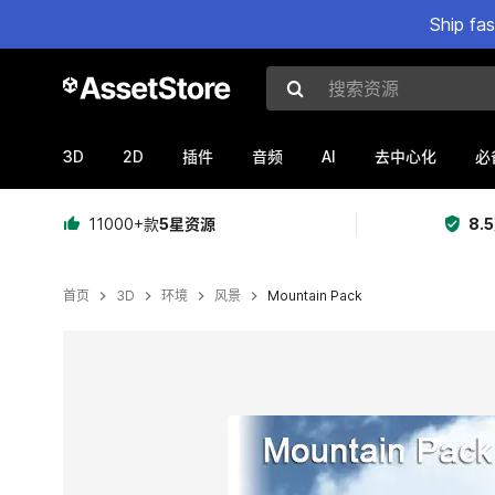
Ship fa
搜索资源
3D
2D
AI
插件
音频
去中心化
必
11000+款
5星资源
8.
首页
3D
环境
风景
Mountain Pack
当前幻灯片：1 / 6