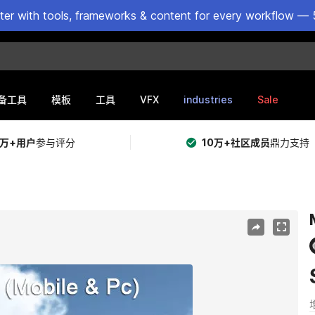
ster with tools, frameworks & content for every workflow — 
VFX
industries
Sale
备工具
模板
工具
5万+用户
参与评分
10万+社区成员
鼎力支持