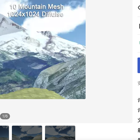
1
/
6