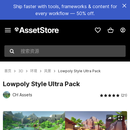
Ship faster with tools, frameworks & content for
every workflow — 50% off.
搜索资源
首页
3D
环境
风景
Lowpoly Style Ultra Pack
Lowpoly Style Ultra Pack
CH Assets
(21)
当前幻灯片：1 / 32