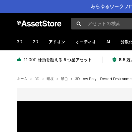
あらゆるワークフロ
アセットの検索
3D
2D
AI
アドオン
オーディオ
分散
11,000 種類を超える
5 つ星アセット
8.5
ホーム
3D
環境
景色
3D Low Poly - Desert Environmen
現在のスライド：1 / 4