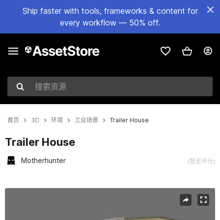
Ship faster with tools, frameworks & content for
every workflow — 50% off.
搜索资源
首页
3D
环境
工业场景
Trailer House
Trailer House
Motherhunter
(暂无评分)
当前幻灯片：1 / 6