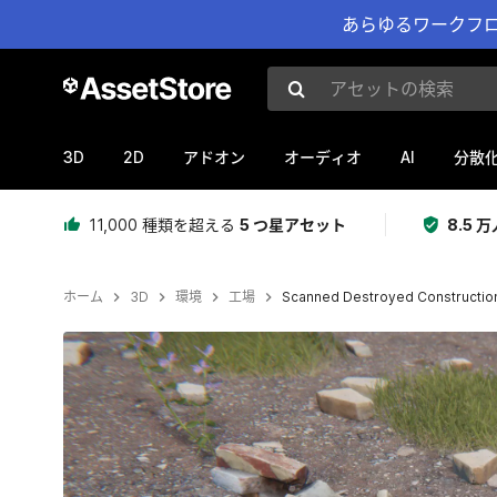
あらゆるワークフロ
アセットの検索
3D
2D
AI
アドオン
オーディオ
分散
11,000 種類を超える
5 つ星アセット
8.5
ホーム
3D
環境
工場
Scanned Destroyed Constructio
現在のスライド：1 / 21