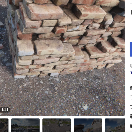
1
/
21