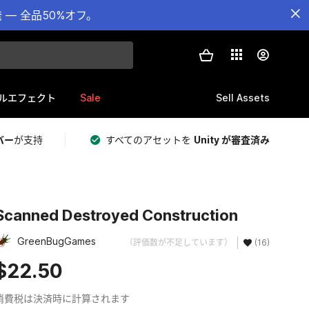
— 全品50%オフ。
Sale
Sell Assets
ルエフェクト
バー
が支持
すべてのアセットを
Unity が審査済み
Scanned Destroyed Construction
GreenBugGames
（評価数が不足しています）
(16)
$22.50
消費税は決済時に計算されます