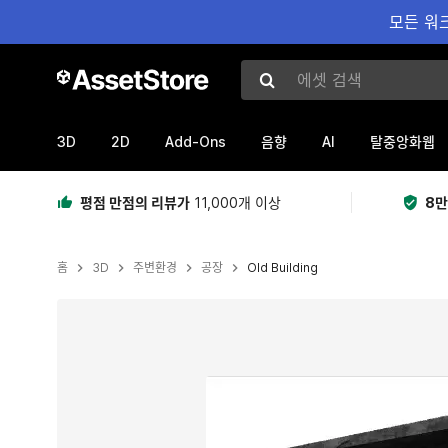
모든 워크
에셋 검색
3D
2D
Add-Ons
AI
음향
탈중앙화웹
평점 만점의 리뷰가
11,000개 이상
8만
홈
3D
주변환경
공장
Old Building
현재 슬라이드: 1 / 6