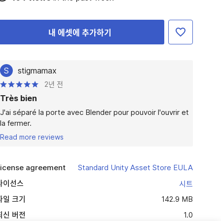
내 에셋에 추가하기
S
stigmamax
2년 전
Très bien
J'ai séparé la porte avec Blender pour pouvoir l'ouvrir et 
la fermer.
Read more reviews
icense agreement
Standard Unity Asset Store EULA
라이선스
시트
파일 크기
142.9 MB
최신 버전
1.0