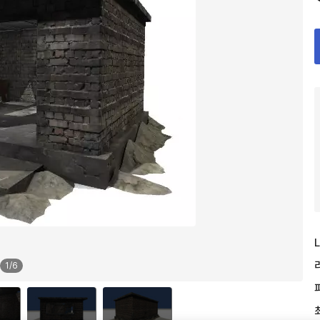
L
1
/
6