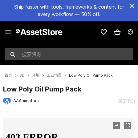
Ship faster with tools, frameworks & content for
every workflow — 50% off.
搜索资源
首页
3D
环境
工业场景
Low Poly Oil Pump Pack
Low Poly Oil Pump Pack
AAAnimators
(暂无评分)
当前幻灯片：1 / 15